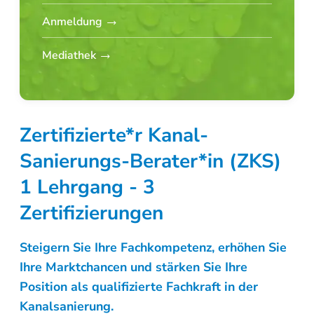
Anmeldung
Mediathek
Zertifizierte*r Kanal-
Sanierungs-Berater*in (ZKS)
1 Lehrgang - 3
Zertifizierungen
Steigern Sie Ihre Fachkompetenz, erhöhen Sie
Ihre Marktchancen und stärken Sie Ihre
Position als qualifizierte Fachkraft in der
Kanalsanierung.