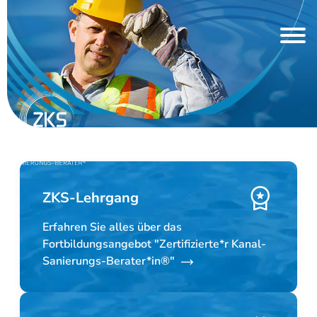
ZKS-Lehrgang
Erfahren Sie alles über das
Fortbildungsangebot "Zertifizierte*r Kanal-
Sanierungs-Berater*in®"