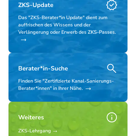
ZKS-Update
Das "ZKS-Berater*in Update" dient zum
auffrischen des Wissens und der
Verlängerung oder Erwerb des ZKS-Passes.
Berater*in-Suche
Finden Sie "Zertifizierte Kanal-Sanierungs-
Berater*innen" in Ihrer Nähe.
Weiteres
ZKS-Lehrgang