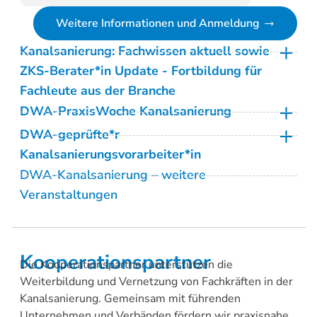
Weitere Informationen und Anmeldung
Kanalsanierung: Fachwissen aktuell sowie
ZKS-Berater*in Update - Fortbildung für
Fachleute aus der Branche
DWA-PraxisWoche Kanalsanierung
Hannover
DWA-geprüfte*r
Kanalsanierungsvorarbeiter*in
Feuchtwangen
28.11. – 29.04.2026
(Präsenz)
DWA-Kanalsanierung – weitere
Modul 1 - DACH-Grundkurs Inspektion von
14.09. – 18.09.2026
(Präsenz)
Veranstaltungen
Entwässerungssystemen [10(W)SR130]
Online
Frankfurt am Main
06.10. – 07.10.2026 (Online)
Präsenz (5 Tage Kurs) [10SR130]
Kooperationspartner
Die Kooperationspartner unterstützen die
09.11. – 13.11.2026
(Präsenz)
Weiterbildung und Vernetzung von Fachkräften in der
21.09. – 25.09.2026 Würzburg
Koblenz
Kanalsanierung. Gemeinsam mit führenden
12.10. – 16.10.2026 Emmerthal bei Hameln
Weitere Informationen und Anmeldung
Unternehmen und Verbänden fördern wir praxisnahe
30.11. – 04.12.2026 Weißensberg