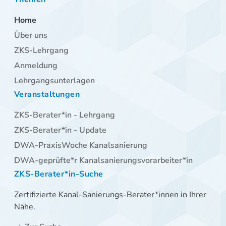
Navigation
Home
30.11. – 02.12.2026
überspringen
Über uns
Weitere Informationen und Anmeldung
ZKS-Lehrgang
Anmeldung
Lehrgangsunterlagen
Veranstaltungen
Navigation
ZKS-Berater*in - Lehrgang
überspringen
ZKS-Berater*in - Update
DWA-PraxisWoche Kanalsanierung
DWA-geprüfte*r Kanalsanierungsvorarbeiter*in
ZKS-Berater*in-Suche
Zertifizierte Kanal-Sanierungs-Berater*innen in Ihrer
Nähe.