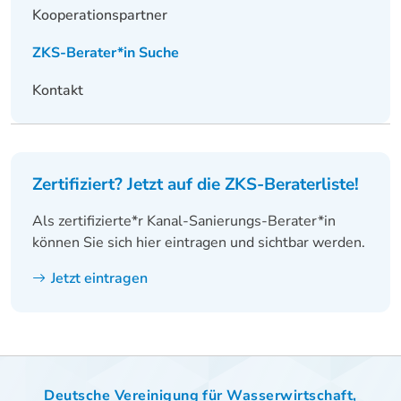
Postleitzahl:
73265
Kooperationspartner
Ort:
Dettingen
Telefonnummer:
07021/93167-20
ZKS-Berater*in Suche
Faxnummer:
07021/93167-22
E-Mail-Adresse:
t.hoch@infra-teck.de
Kontakt
Webseite:
infra-teck.de
Änderungen der Daten mitteilen
Zertifiziert? Jetzt auf die ZKS-Beraterliste!
Als zertifizierte*r Kanal-Sanierungs-Berater*in
können Sie sich hier eintragen und sichtbar werden.
Jetzt eintragen
Deutsche Vereinigung für Wasserwirtschaft,