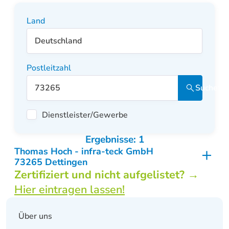
Land
Postleitzahl
Suchen
Dienstleister/Gewerbe
Ergebnisse: 1
Thomas Hoch - infra-teck GmbH
73265 Dettingen
Zertifiziert und nicht aufgelistet? →
Anrede:
Herr Dipl.-Ing.
Hier eintragen lassen!
Name:
Thomas Hoch
Navigation
Firma:
infra-teck GmbH
überspringen
Über uns
Straße:
Lindengarten 14